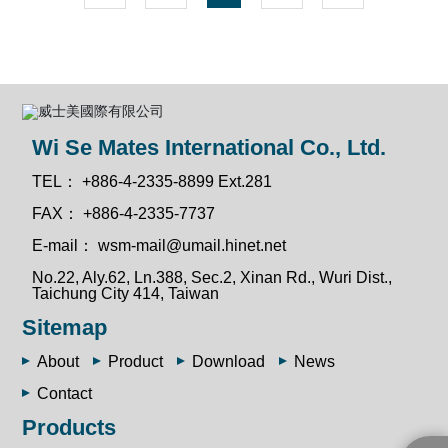
Wi Se Mates International Co., Ltd.
TEL：
+886-4-2335-8899 Ext.281
FAX：
+886-4-2335-7737
E-mail：
wsm-mail@umail.hinet.net
No.22, Aly.62, Ln.388, Sec.2, Xinan Rd., Wuri Dist.,
Taichung City 414, Taiwan
Sitemap
About
Product
Download
News
Contact
Products