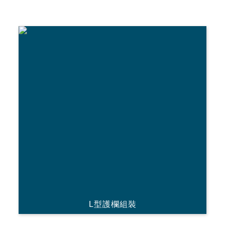
L型護欄組裝