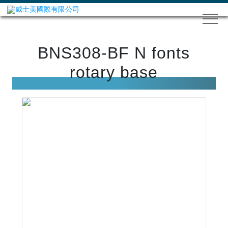
BNS308-BF N fonts
rotary base