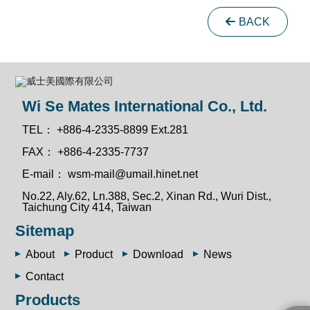
BACK
Wi Se Mates International Co., Ltd.
TEL：
+886-4-2335-8899 Ext.281
FAX：
+886-4-2335-7737
E-mail：
wsm-mail@umail.hinet.net
No.22, Aly.62, Ln.388, Sec.2, Xinan Rd., Wuri Dist.,
Taichung City 414, Taiwan
Sitemap
About
Product
Download
News
Contact
Products