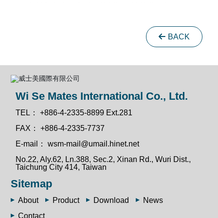
BACK
Wi Se Mates International Co., Ltd.
TEL：
+886-4-2335-8899 Ext.281
FAX：
+886-4-2335-7737
E-mail：
wsm-mail@umail.hinet.net
No.22, Aly.62, Ln.388, Sec.2, Xinan Rd., Wuri Dist.,
Taichung City 414, Taiwan
Sitemap
About
Product
Download
News
Contact